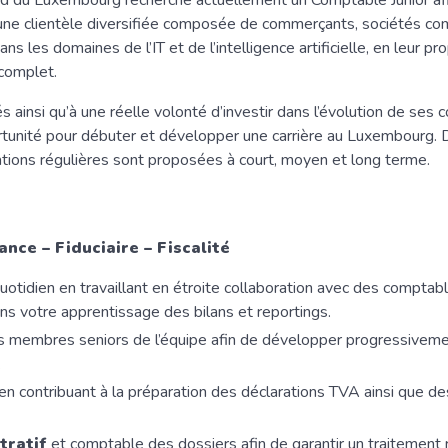
nord du Luxembourg recherche actuellement un Comptable Junior af
une clientèle diversifiée composée de commerçants, sociétés co
s les domaines de l’IT et de l’intelligence artificielle, en leur p
complet.
insi qu’à une réelle volonté d’investir dans l’évolution de ses c
ortunité pour débuter et développer une carrière au Luxembourg.
tions régulières sont proposées à court, moyen et long terme.
ance – Fiduciaire – Fiscalité
otidien en travaillant en étroite collaboration avec des comptab
s votre apprentissage des bilans et reportings.
s membres seniors de l’équipe afin de développer progressiveme
.
en contribuant à la préparation des déclarations TVA ainsi que de
tratif
et comptable des dossiers afin de garantir un traitement 