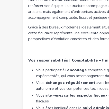
Une fiduciaire à taille humaine située dans le 
renforcer son équipe. La structure accompagne 
artisans, mais également d’entreprises actives dan
accompagnement comptable, fiscal et juridique 
Grâce à des bureaux modernes idéalement situés a
cette fiduciaire représente une excellente opp
perspectives d’évolution concrètes et des forma
Vos responsabilités
| Comptabilité – Fin
Vous participez à l
’encodage
comptable qu
expérimentés, qui vous accompagneront dan
Vous
échangez régulièrement
avec le
autonomie et vos compétences techniques
Vous intervenez sur les
aspects fiscaux
fiscales.
Vous êtes impliqué dans le
suivi adminis