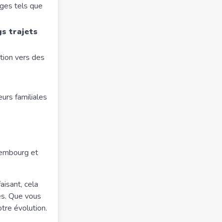
ges tels que
gs trajets
ution vers des
eurs familiales
xembourg et
aisant, cela
es. Que vous
tre évolution.