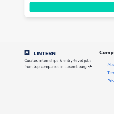
Comp
LINTERN
Curated internships & entry-level jobs
Ab
from top companies in Luxembourg. 🌟
Ter
Pri