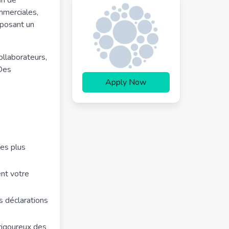
in de
mmerciales,
roposant un
ollaborateurs,
 Des
Apply Now
les plus
nt votre
s déclarations
rigoureux des