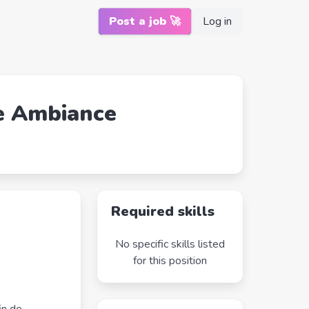
Post a job 🚀
Log in
ne Ambiance
Required skills
No specific skills listed
for this position