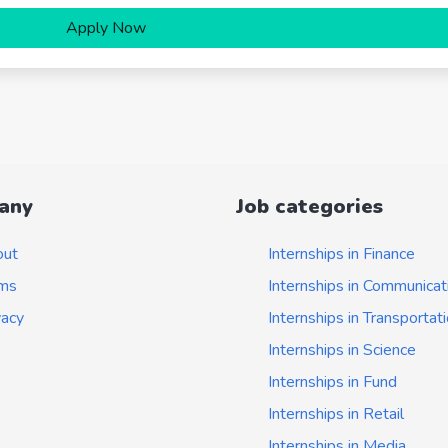
Apply Now
any
Job categories
out
Internships in Finance
ms
Internships in Communicat
vacy
Internships in Transportat
Internships in Science
Internships in Fund
Internships in Retail
Internships in Media