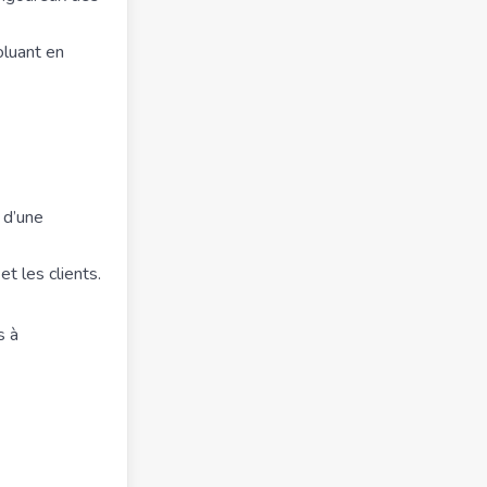
oluant en
n d’une
t les clients.
s à