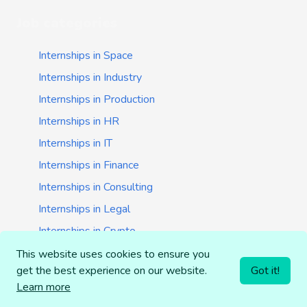
Job categories
Internships in Space
Internships in Industry
Internships in Production
Internships in HR
Internships in IT
Internships in Finance
Internships in Consulting
Internships in Legal
Internships in Crypto
Internships in Startups
This website uses cookies to ensure you
get the best experience on our website.
Got it!
Internships in Banking
Learn more