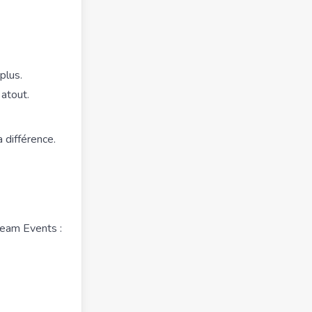
plus.
 atout.
 différence.
team Events :