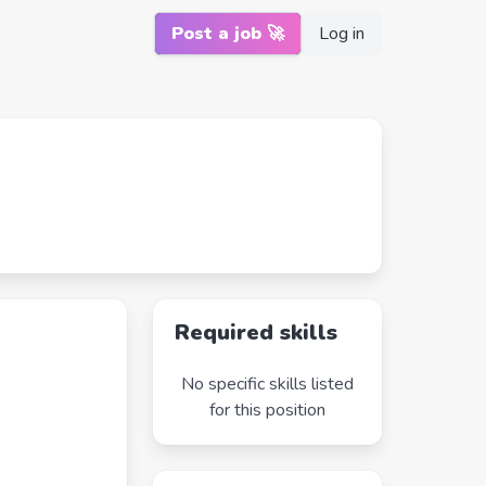
Post a job 🚀
Log in
Required skills
No specific skills listed
for this position