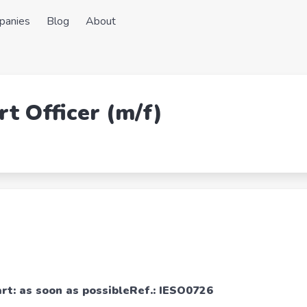
panies
Blog
About
t Officer (m/f)
rt: as soon as possibleRef.: IESO0726