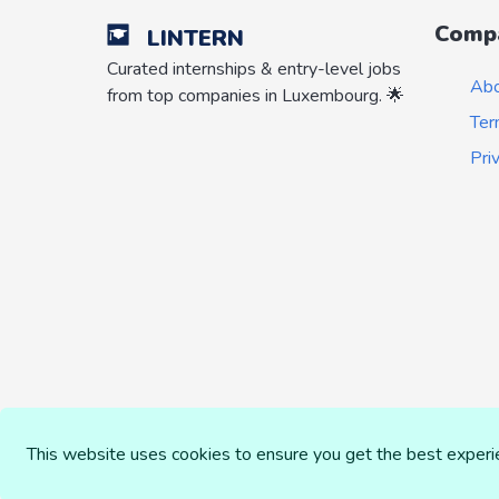
Comp
LINTERN
Curated internships & entry-level jobs
Ab
from top companies in Luxembourg. 🌟
Ter
Pri
This website uses cookies to ensure you get the best exper