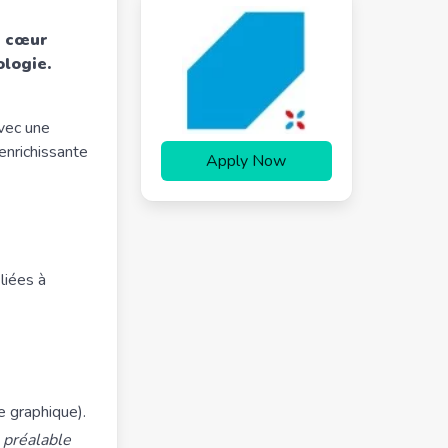
u cœur
ologie.
avec une
enrichissante
Apply Now
liées à
e graphique).
 préalable