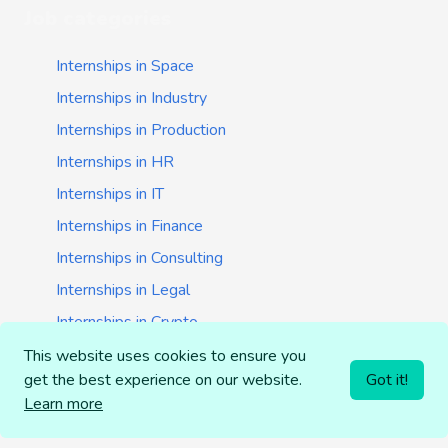
Job categories
Internships in Space
Internships in Industry
Internships in Production
Internships in HR
Internships in IT
Internships in Finance
Internships in Consulting
Internships in Legal
Internships in Crypto
Internships in Startups
This website uses cookies to ensure you
get the best experience on our website.
Got it!
Internships in Banking
Learn more