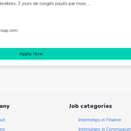
flexibles, 2 jours de congés payés par mois, ...
group.com
Apply Now
any
Job categories
out
Internships in Finance
ms
Internships in Communicat