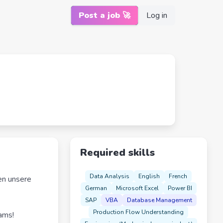
Post a job 🚀
Log in
Required skills
Data Analysis
English
French
en unsere
German
Microsoft Excel
Power BI
SAP
VBA
Database Management
Production Flow Understanding
ams!