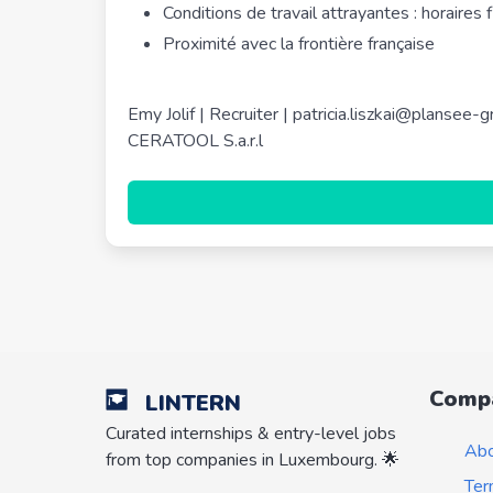
Conditions de travail attrayantes : horaires 
Proximité avec la frontière française
Emy Jolif | Recruiter | patricia.liszkai@plansee-
CERATOOL S.a.r.l
Comp
LINTERN
Curated internships & entry-level jobs
Ab
from top companies in Luxembourg. 🌟
Ter