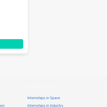
Job categories
Internships in Space
ion
Internships in Industry